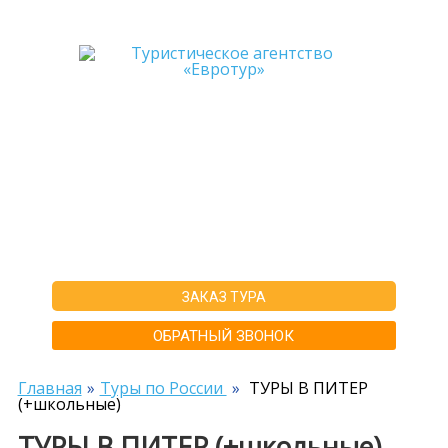
+7-911-570-80-70
+7-902-193-86-26
Архангельск
г. Архангельск ул.Воскресенская д.20, ТЦ "Титан Арена", 5 этаж
ИНН292600168516 РТА0020156
ЗАКАЗ ТУРА
ОБРАТНЫЙ ЗВОНОК
Главная
Туры по России
ТУРЫ В ПИТЕР
(+школьные)
ТУРЫ В ПИТЕР (+школьные)