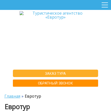
+7-911-570-80-70
+7-902-193-86-26
Архангельск
г. Архангельск ул.Воскресенская д.20, ТЦ "Титан Арена", 5 этаж
ИНН292600168516 РТА0020156
ЗАКАЗ ТУРА
ОБРАТНЫЙ ЗВОНОК
Главная
Евротур
Евротур