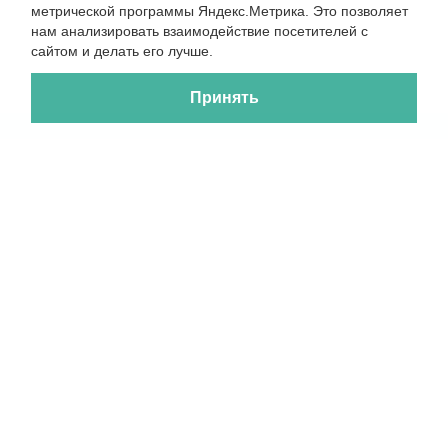
метрической программы Яндекс.Метрика. Это позволяет
нам анализировать взаимодействие посетителей с
сайтом и делать его лучше.
Принять
Туристическое агентство «Евротур», 2026
Разработка сайта —
Фабрика турсайтов
Политика конфиденциальности
+7-911-570-80-70
+7-902-193-86-26
Архангельск
г. Архангельск ул.Воскресенская д.20, ТЦ "Титан Арена", 5 этаж
ИНН292600168516 РТА0020156
Заказать обратный звонок
Заявка на подбор тура