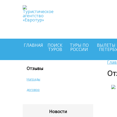
Выбирайте и по
онлайн п
Туроператоров
круглосуточно
ГЛАВНАЯ
ПОИСК
ТУРЫ ПО
ВЫЛЕТЫ 
ТУРОВ
РОССИИ
ПЕТЕРБ
Глав
Отзывы
От
Награды
договор
Новости