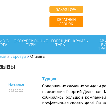
купайте туры
ЗАКАЗ ТУРА
о ценам
 или ниже с
ОБРАТНЫЙ
ЗВОНОК
й поддержкой
г.
ИЗ С-
ЭКСКУРСИОННЫЕ
ГОРЯЩИЕ
КРУИЗЫ
АВИ
УРГА
ТУРЫ
ТУРЫ
БИ
ТРА
ная
Евротур
Отзывы
зывы
Турция
Наталья
Совершенно случайно увидели рек
29.10.2025
перезвонил Георгий Дельянов. М
собирались большой компанией
профессионал своего дела! Он н