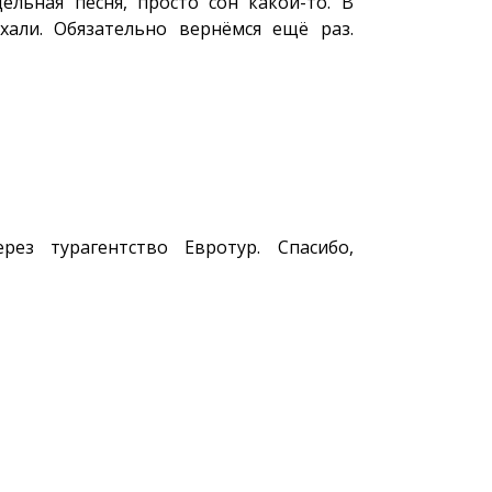
ельная песня, просто сон какой-то. В
али. Обязательно вернёмся ещё раз.
рез турагентство Евротур. Спасибо,