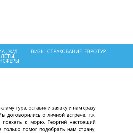
+7-911-570-80-70
+7-902-193-86-26
Архангельск
 Архангельск ул.Воскресенская д.20, ТЦ "Титан Арена", 5 этаж
ИНН292600168516 РТА0020156
А , Ж/Д
ВИЗЫ
СТРАХОВАНИЕ
ЕВРОТУР
ЛЕТЫ,
НСФЕРЫ
ламу тура, оставили заявку и нам сразу
ы договорились о личной встрече, т.к.
 поехать к морю. Георгий настоящий
е только помог подобрать нам страну,