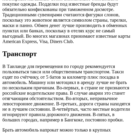
покупке одежды. Подделки под известные бренды будут
обязательно конфискованы при таможенном досмотре.
Традиционными сувенирами считаются фигурки слонов,
поскольку это животное является символом страны, тарелки,
маски и панно. Обмен денег лучше производить в обменных
пунктах или банках, поскольку в отелях курс не самый
выгодный. Во многих магазинах принимают известные карты
American Express, Visa, Diners Club.
Транспорт
В Таиланде для перемещения по городу рекомендуется
пользоваться такси или общественным транспортом. Такси
ездят по счётчику, от 5 батов за километр плюс посадка в
автомобиль. Машину или мотоцикл в аренду лучше не брать
по нескольким причинам. Во-первых, в стране не признаются
российские водительские права. В случае аварии это станет
отягчающим обстоятельством. Во-вторых, непривычное
левостороннее движение. В-третьих, дороги страны находятся
не в лучшем состоянии. В-четвёртых, часто местные водители
игнорируют правила дорожного движения. В-пятых, в
больших городах, например в Бангкоке, постоянно пробки.
Брать автомобиль напрокат можно только в крупных