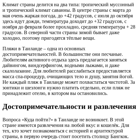
Климат страны делится на два типа: тропический муссонный
и тропический климат саванны. В центре страны с марта до
мая очень жаркая погода, до +42 градусов, с июля до октября
здесь идут дожди, температура доходит до +32 градусов, с
ноября до февраля более прохладно, средняя температура + 28
градусов. В северной части страны зимой бывает даже
холодно, поэтому пригодятся тёплые вещи.
Пляжи в Таиланде – одна из основных
достопримечательностей. В большинстве они песчаные.
Любителям активного отдыха здесь предлагается заняться
дайвингом, виндсерфингом, водными лыжами, и даже
скалолазание. Для любителей расслабиться предоставляется
масса спа-процедур, очищающих тело и душу, занятия йогой.
Не каждый пляж в Таиланде может похвастаться чистотой. За
зонтики и шезлонги нужно платить отдельно, если пляж не
принадлежит отелю, в котором вы остановились.
Достопримечательности и развлечения
Вопроса «Куда пойти?» в Таиланде не возникнет. В этой
стране имеются развлечения на любой вкус и кошелёк. Для
тех, кто хочет познакомиться с историей и архитектурой
страны, в первую очередь стоит посетить столицу Бангкок.