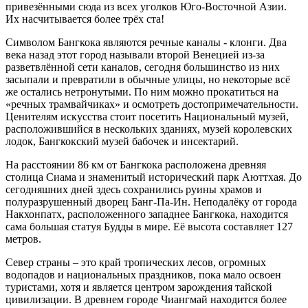
привезёнными сюда из всех уголков Юго-Восточной Азии.
Их насчитывается более трёх ста!
Символом Бангкока являются речные каналы - клонги. Два
века назад этот город называли второй Венецией из-за
разветвлённой сети каналов, сегодня большинство из них
засыпали и превратили в обычные улицы, но некоторые всё
же остались нетронутыми. По ним можно прокатиться на
«речных трамвайчиках» и осмотреть достопримечательности.
Ценителям искусства стоит посетить Национальный музей,
расположившийся в нескольких зданиях, музей королевских
лодок, Бангкокский музей бабочек и инсектарий.
На расстоянии 86 км от Бангкока расположена древняя
столица Сиама и знаменитый исторический парк Аюттхая. До
сегодняшних дней здесь сохранились руины храмов и
полуразрушенный дворец Банг-Па-Ин. Неподалёку от города
Накхонпатх, расположенного западнее Бангкока, находится
сама большая статуя Будды в мире. Её высота составляет 127
метров.
Север страны – это край тропических лесов, огромных
водопадов и национальных праздников, пока мало освоен
туристами, хотя и является центром зарождения тайской
цивилизации. В древнем городе Чиангмай находится более