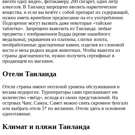
ввезти одну видео-, фотокамеру, 200 сигарет, один литр
алкоголя. В Таиланд запрещено ввозить наркотические
вещества, и если вы везёте с собой препарат их содержащий,
нужно иметь врачебное предписание на его употребление.
Подозрение могут вызвать даже некоторые «тайские
таблетки». Запрещено вывозить из Таиланда: любые
предметы с изображением Будды (кроме нашейного
медальона), украшения из платины, слитки золота,
необработанные драгоценные камни, изделия из слоновой
кости и меха редких видов животных. Чтобы вывезти из
страны драгоценности, нужно получить сертификат в
продающем их магазине.
Отели Таиланда
Отели страны имеют неплохой уровень обслуживания и
весьма недорогие. Туроператоры сами присваивают им
количество «звёзд», исходя из своих представлений. На
островах Чанг, Самуи, Самет можно снять скромное бунгало
или выбрать отель 5* по желанию. Отели здесь в основном
одноэтажные.
Климат и пляжи Таиланда