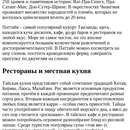
250 храмов и памятников истории: Ват-Пра-Сингх, Пра-
Сатанг-Ман, Дои-Сутер-Шрине. В окрестностях Чиангмая
проживает множество народностей и племён, которых не
коснулась цивилизация вплоть до 20 века.
Паттайя – самый популярный курорт Таиланда, здесь
находится куча дискотек, кафе, go-go баров и ресторанов на
любой вкус. Море не самое чистое, но это вполне
компенсируется большим количеством развлечений и
достопримечательностей. В Паттайе можно посмотреть на
шоу слонов, посетить крокодиловую ферму, совершить
прогулку по джунглям на слонах.
Рестораны и местная кухня
Тайская кухня представляет собой сочетание традиций Китая,
Бирмы, Лаоса, Малайзии. Рис является основным продуктом
питания, причём в каждой провинции предпочитают разные
сорта риса. Вторым важным ингредиентом в приготовлении
любых блюд является карри – особая смесь пряностей. Тайцы
часто употребляют в пищу обитателей морского дна, а мясо до
сих пор считается «роскошью». В тайских кафе и ресторанах
можно попробовать огромное разнообразие блюд из рисовой
лапши. Среди туристов популярны супы «том ям» (с