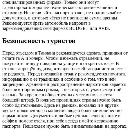
специализированных фирмах. Только они могут
гарантировать хорошее техническое состояние машины и
страховку. Не оставляйте паспорт в залог, не подписывайте
документов, в которых чётко не прописана сумма аренды.
Рекомендуется брать автомобиль напрокат в
зарекомендовавших себя фирмах BUDGET или AVIS.
Безопасность туристов
Перед отъездом в Таиланд рекомендуется сделать прививки от
гепатита А и холеры. Чтобы избежать отравлений, не
покупайте пищу у поваров на улице и в открытых кафе. В
стране запрещён нудизм, хотя для пляжей загорание топлесс –
не редкость. Перед поездкой в страну рекомендуется почитать
информацию о её традициях и особенно о том, что в ней
запрещено. Хранение и распространение наркотиков карается
большим тюремным сроком, в некоторых случаях смертной
казнью. За курение в общественных местах полагается
большой штраф. В южных провинциях страны нужно быть
особо бдительными. Здесь на рынках, вокзалах и в других
местах повышенного скопления людей большое количество
карманников. Документы и любые ценные вещи храните в
сейфе в номере отеля, при себе всегда имейте ксерокопию
паспорта. Пешеходам нужно быть внимательными на дорогах,