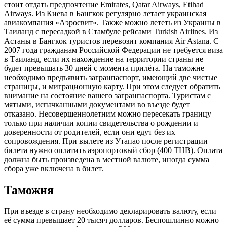
стоит отдать предпочтение Emirates, Qatar Airways, Etihad
Airways. Из Киева в Бангкок регулярно летает украинская
авиакомпания «Аэросвит». Также можно лететь из Украины в
Таиланд с пересадкой в Стамбуле рейсами Turkish Airlines. Из
Астаны в Бангкок туристов перевозит компания Air Astana. С
2007 года гражданам Российской Федерации не требуется виза
в Таиланд, если их нахождение на территории страны не
будет превышать 30 дней с момента прилёта. На таможне
необходимо предъявить загранпаспорт, имеющий две чистые
страницы, и миграционную карту. При этом следует обратить
внимание на состояние вашего загранпаспорта. Туристам с
мятыми, испачканными документами во въезде будет
отказано. Несовершеннолетним можно пересекать границу
только при наличии копии свидетельства о рождении и
доверенности от родителей, если они едут без их
сопровождения. При вылете из Утапао после регистрации
билета нужно оплатить аэропортовый сбор (400 ТНВ). Оплата
должна быть произведена в местной валюте, иногда сумма
сбора уже включена в билет.
Таможня
При въезде в страну необходимо декларировать валюту, если
её сумма превышает 20 тысяч долларов. Беспошлинно можно