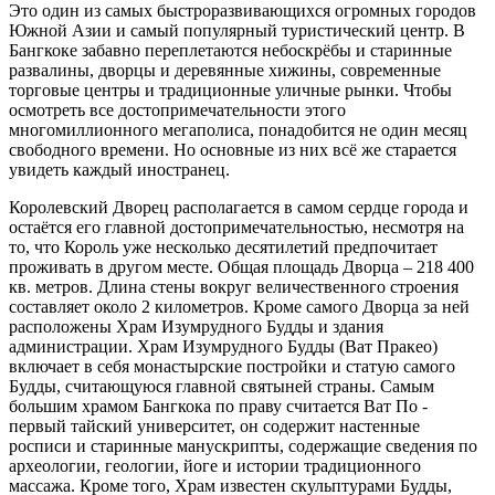
Это один из самых быстроразвивающихся огромных городов
Южной Азии и самый популярный туристический центр. В
Бангкоке забавно переплетаются небоскрёбы и старинные
развалины, дворцы и деревянные хижины, современные
торговые центры и традиционные уличные рынки. Чтобы
осмотреть все достопримечательности этого
многомиллионного мегаполиса, понадобится не один месяц
свободного времени. Но основные из них всё же старается
увидеть каждый иностранец.
Королевский Дворец располагается в самом сердце города и
остаётся его главной достопримечательностью, несмотря на
то, что Король уже несколько десятилетий предпочитает
проживать в другом месте. Общая площадь Дворца – 218 400
кв. метров. Длина стены вокруг величественного строения
составляет около 2 километров. Кроме самого Дворца за ней
расположены Храм Изумрудного Будды и здания
администрации. Храм Изумрудного Будды (Ват Пракео)
включает в себя монастырские постройки и статую самого
Будды, считающуюся главной святыней страны. Самым
большим храмом Бангкока по праву считается Ват По -
первый тайский университет, он содержит настенные
росписи и старинные манускрипты, содержащие сведения по
археологии, геологии, йоге и истории традиционного
массажа. Кроме того, Храм известен скульптурами Будды,