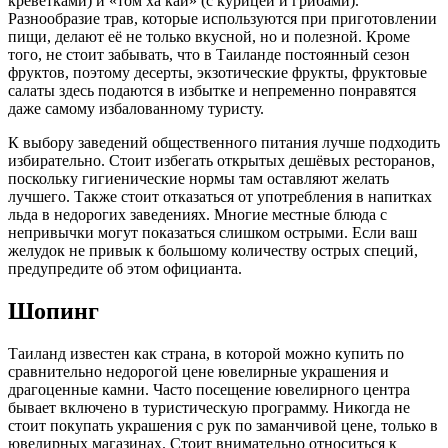
креветками) и «том ха кай» (с курицей и грибами).
Разнообразие трав, которые используются при приготовлении
пищи, делают её не только вкусной, но и полезной. Кроме
того, не стоит забывать, что в Таиланде постоянный сезон
фруктов, поэтому десерты, экзотические фрукты, фруктовые
салаты здесь подаются в избытке и непременно понравятся
даже самому избалованному туристу.
К выбору заведений общественного питания лучше подходить
избирательно. Стоит избегать открытых дешёвых ресторанов,
поскольку гигиенические нормы там оставляют желать
лучшего. Также стоит отказаться от употребления в напитках
льда в недорогих заведениях. Многие местные блюда с
непривычки могут показаться слишком острыми. Если ваш
желудок не привык к большому количеству острых специй,
предупредите об этом официанта.
Шопинг
Таиланд известен как страна, в которой можно купить по
сравнительно недорогой цене ювелирные украшения и
драгоценные камни. Часто посещение ювелирного центра
бывает включено в туристическую программу. Никогда не
стоит покупать украшения с рук по заманчивой цене, только в
ювелирных магазинах. Стоит внимательно относиться к