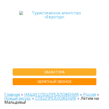
+7-911-570-80-70
+7-902-193-86-26
Архангельск
г. Архангельск ул.Воскресенская д.20, ТЦ "Титан Арена", 5 этаж
ИНН292600168516 РТА0020156
ЗАКАЗ ТУРА
ОБРАТНЫЙ ЗВОНОК
Главная
НАШИ СПЕЦПРЕДЛОЖЕНИЯ
Россия
Новый ресурс
СПЕЦПРЕДЛОЖЕНИЯ
Летим на
Мальдивы!