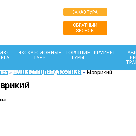
купайте туры
ЗАКАЗ ТУРА
о ценам
 или ниже с
ОБРАТНЫЙ
ЗВОНОК
й поддержкой
г.
ИЗ С-
ЭКСКУРСИОННЫЕ
ГОРЯЩИЕ
КРУИЗЫ
АВИ
УРГА
ТУРЫ
ТУРЫ
БИ
ТРА
ная
НАШИ СПЕЦПРЕДЛОЖЕНИЯ
Маврикий
врикий
ious