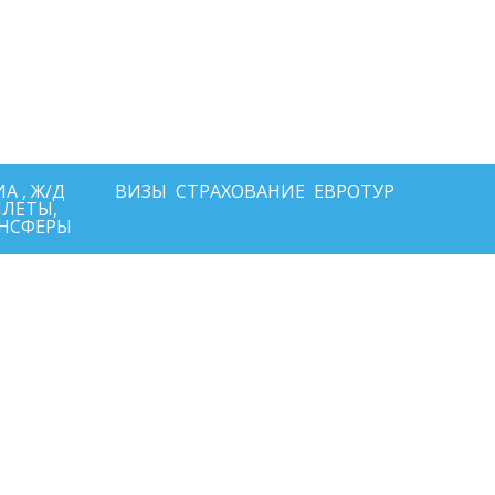
+7-911-570-80-70
+7-902-193-86-26
Архангельск
 Архангельск ул.Воскресенская д.20, ТЦ "Титан Арена", 5 этаж
ИНН292600168516 РТА0020156
А , Ж/Д
ВИЗЫ
СТРАХОВАНИЕ
ЕВРОТУР
ЛЕТЫ,
НСФЕРЫ