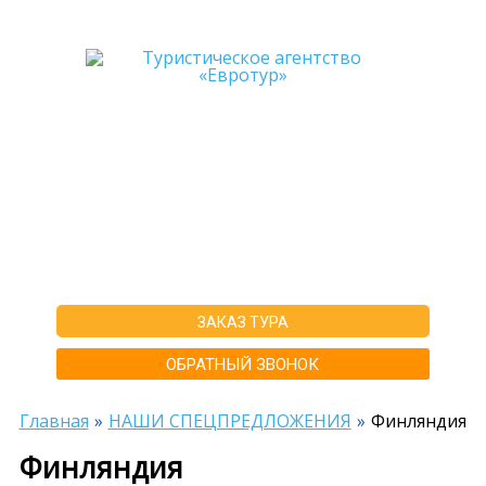
+7-911-570-80-70
+7-902-193-86-26
Архангельск
г. Архангельск ул.Воскресенская д.20, ТЦ "Титан Арена", 5 этаж
ИНН292600168516 РТА0020156
ЗАКАЗ ТУРА
ОБРАТНЫЙ ЗВОНОК
Главная
НАШИ СПЕЦПРЕДЛОЖЕНИЯ
Финляндия
Финляндия