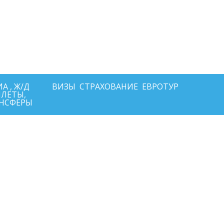
+7-911-570-80-70
+7-902-193-86-26
Архангельск
 Архангельск ул.Воскресенская д.20, ТЦ "Титан Арена", 5 этаж
ИНН292600168516 РТА0020156
А , Ж/Д
ВИЗЫ
СТРАХОВАНИЕ
ЕВРОТУР
ЛЕТЫ,
НСФЕРЫ