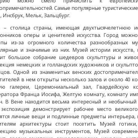
трию можно смело причислить к европейски
опримечательностей. Самые популярные туристические
, Инсбрук, Мельк, Зальцбург.
а – столица страны, имеющая двухтысячелетнюю и
онников оперы и ценителей искусства. Город можн
опы из-за огромного количества разнообразных му
лярные и значимые из них. Музей истории искусств,
нит большое собрание шедевров скульптуры и живоп
екция немецких и голландских художников и скульпто
цов. Одной из знаменитых венских достопримечател
тителей в нем открыты несколько залов и около 40 ко
ую галереи, Церемониальный зал, Гвардейскую ко
ратора Франца Иосифа, Желтую комнату, комнату имп
н. В Вене находится весьма интересный и необычный
экспозиция демонстрирует рабочее место великого
ятся личные вещи и подлинные предметы интерьера, 
ителям архитектуры стоит посетить Музей готики
екцию музыкальных инструментов, Музей современн