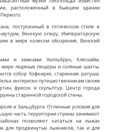
травагантный музей Леопольда известен
мии, расположенный в бывшем здании
 Первого.
ана, построенный в готическом стиле в
наутурм, Венскую оперу, Императорскую
шим в мире колесом обозрения, Венский
ами и замками: Хелльбрун, Клесхайм,
в мире ледяные пещеры и соляные шахты.
тся собор Хофкирхе, старинная ратуша,
 Мельк интересен путешественникам своим
ртин, фресок и скульптур. Центр города
руины старинной городской стены.
роля и Зальцбурга. Отличные условия для
ольшую часть территории страны занимают
районах позволяют кататься на лыжах
ак для продвинутых лыжников, так и для