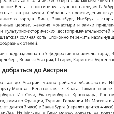
рес вызывают альпийские озера с их мягким климато
щение Вены – поистине культурного наследия Габсбу
стные театры, музеи. Собранные произведения иску
енитого города. Линц, Зальцбург, Инсбрук – стары
ринные церкви, женские монастыри и замки привлек
и культурно-исторических достопримечательностей 
штатская соляная копь. Спокойно пережить нахлынув
ообразных отелей.
рия подразделена на 9 федеративных земель: город В
рльберг, Верхняя Австрия, Штирия, Каринтия, Бургенла
к добраться до Австрии
аться до Австрии можно рейсами «Аэрофлота», Niki,
руту Москва – Вена составляет 3 часа. Прямые перелет
рбурга. Из Сочи, Екатеринбурга, Краснодара, Рост
садками во Франции, Турции, Германии. Из Москвы в
елет длится 3 часа) и Зальцбурга (перелет длится 4 ча
ер-Зее. Из Москвы в Вену можно доехать на поезд