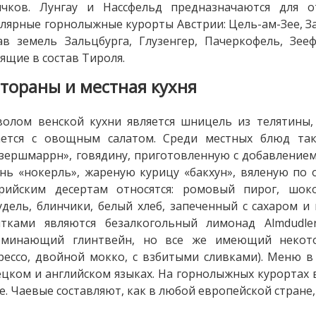
ичков. Лунгау и Нассфельд предназначаются для 
лярные горнолыжные курорты Австрии: Цель-ам-Зее, З
ав земель Зальцбурга, Глузенгер, Пачеркофель, Зее
ящие в состав Тироля.
стораны и местная кухня
олом венской кухни является шницель из телятины,
ается с овощным салатом. Среди местных блюд так
зершмаррн», говядину, приготовленную с добавлением
нь «нокерль», жареную курицу «бакхун», вяленую по 
трийским десертам относятся: ромовый пирог, шок
дель, блинчики, белый хлеб, запеченный с сахаром 
итками являются безалкогольный лимонад Almdudle
оминающий глинтвейн, но все же имеющий некото
рессо, двойной мокко, с взбитыми сливками). Меню в
цком и английском языках. На горнолыжных курортах 
е. Чаевые составляют, как в любой европейской стране,