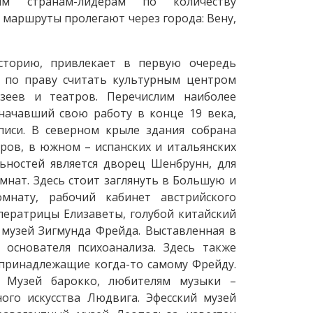
м странам-лидерам по количеству
 маршруты пролегают через города: Вену,
сторию, привлекает в первую очередь
о по праву считать культурным центром
зеев и театров. Перечислим наиболее
 начавший свою работу в конце 19 века,
иси. В северном крыле здания собрана
ров, в южном – испанских и итальянских
ьностей является дворец Шенбрунн, для
мнат. Здесь стоит заглянуть в Большую и
мнату, рабочий кабинет австрийского
ератрицы Елизаветы, голубой китайский
 музей Зигмунда Фрейда. Выставленная в
 основателя психоанализа. Здесь также
принадлежащие когда-то самому Фрейду.
, Музей барокко, любителям музыки –
ого искусства Людвига. Эфесский музей