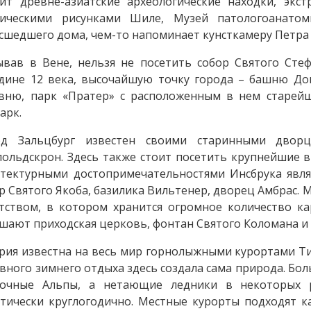
ит древне-азиатские археологические находки, экс
тическими рисунками Шиле, Музей патологоанато
сшедшего дома, чем-то напоминает кунсткамеру Петра
вав в Вене, нельзя не посетить собор Святого Стеф
дине 12 века, высочайшую точку города – башню До
вню, парк «Пратер» с расположенным в нем старей
арк.
од Зальцбург известен своими старинными дворц
ольдскрон. Здесь также стоит посетить крупнейшие 
тектурными достопримечательностями Инсбрука являю
р Святого Якоба, базилика Вильтенер, дворец Амбрас.
тством, в котором хранится огромное количество ка
шают приходская церковь, фонтан Святого Коломана и 
рия известна на весь мир горнолыжными курортами Ти
вного зимнего отдыха здесь создала сама природа. Б
точные Альпы, а нетающие ледники в некоторых 
тически круглогодично. Местные курорты подходят к