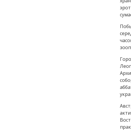
хран
эро
сума
Побы
сере
часо
зооп
Гор
Леоп
Архи
собо
абба
укра
Авст
акти
Вос
прак