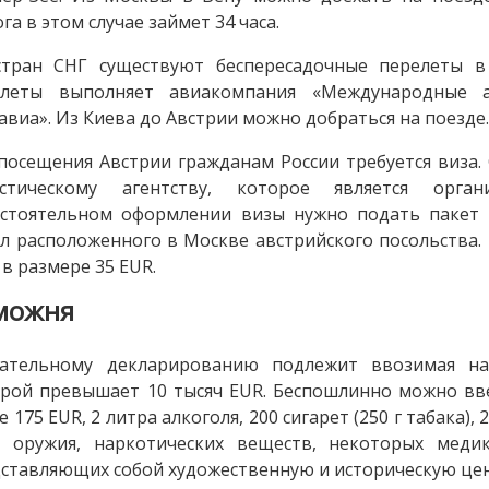
га в этом случае займет 34 часа.
стран СНГ существуют беспересадочные перелеты в 
елеты выполняет авиакомпания «Международные а
авиа». Из Киева до Австрии можно добраться на поезде
посещения Австрии гражданам России требуется виза
истическому агентству, которое является орга
остоятельном оформлении визы нужно подать пакет 
л расположенного в Москве австрийского посольства.
 в размере 35 EUR.
можня
зательному декларированию подлежит ввозимая н
рой превышает 10 тысяч EUR. Беспошлинно можно вве
е 175 EUR, 2 литра алкоголя, 200 сигарет (250 г табака)
з оружия, наркотических веществ, некоторых медик
ставляющих собой художественную и историческую цен