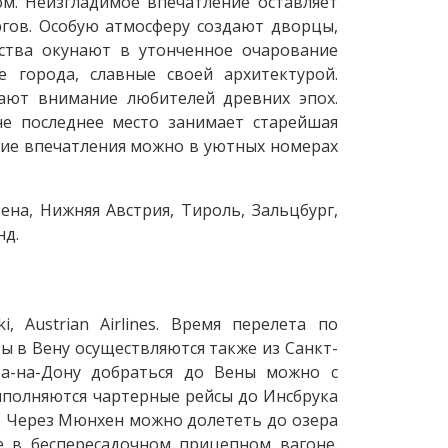
м. Неизгладимое впечатление оставляет
ргов. Особую атмосферу создают дворцы,
сства окунают в утонченное очарование
е города, славные своей архитектурой.
ают внимание любителей древних эпох.
не последнее место занимает старейшая
шие впечатления можно в уютных номерах
ена, Нижняя Австрия, Тироль, Зальцбург,
нд.
 Austrian Airlines. Время перелета по
ы в Вену осуществляются также из Санкт-
ова-на-Дону добраться до Вены можно с
ыполняются чартерные рейсы до Инсбрука
са). Через Мюнхен можно долететь до озера
е в беспересадочном прицепном вагоне.