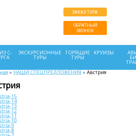
купайте туры
ЗАКАЗ ТУРА
о ценам
 или ниже с
ОБРАТНЫЙ
ЗВОНОК
й поддержкой
г.
ИЗ С-
ЭКСКУРСИОННЫЕ
ГОРЯЩИЕ
КРУИЗЫ
АВИ
УРГА
ТУРЫ
ТУРЫ
БИ
ТРА
ная
НАШИ СПЕЦПРЕДЛОЖЕНИЯ
Австрия
стрия