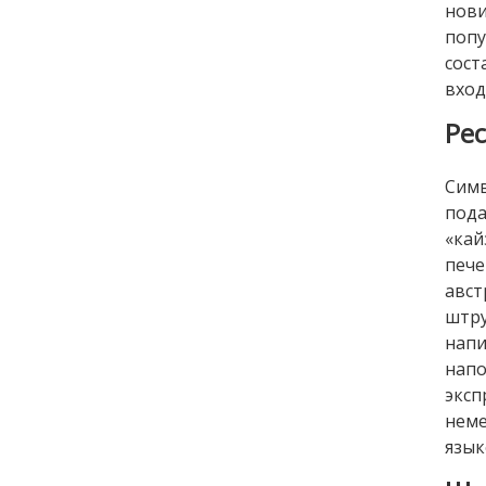
нов
попу
сост
вход
Ре
Симв
под
«кай
пече
авс
штру
нап
нап
эксп
неме
язык