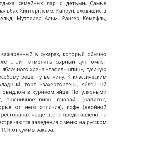
отдыха семейных пар с детьми. Самые
аальбах-Хинтерглемм, Капрун, входящие в
фельд, Муттерер Альм, Рангер Кемпфль,
 зажаренный в сухарях, который обычно
же стоит отметить сырный суп, омлет
 яблочного хрена «тафельшпиц», гусиную
особому рецепту ветчину. К классическим
оладный торт «захертортен», яблочный
и повидлом в курином яйце. Популярными
r, пшеничное пиво, глювайн (напиток,
рые от него отличия), кофе (двойной
 ресторанах чаще всего представлено на
встречаются заведения с меню на русском
 10% от суммы заказа.