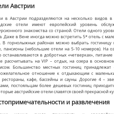
ели Австрии
и в Австрии подразделяются на несколько видов в 
одские отели имеют европейский уровень обслу
урсионного знакомства со страной. Отели одного уров
а. Даже в Вене иногда можно встретить 5* отель с м
. В горнолыжных районах можно выбрать гостиницу на
, пансионы (небольшие отели на 5-10 номеров). На 
о останавливаются в добротных «четверках», питание 
е рассчитывать на VIP – отдых, на озера в основно
висом. Большинство местных гостиниц принадлежат 
рожелательное отношение к отдыхающим с маленьки
 рестораны, кафе, бассейны и сауны. Дорогие 4 – з
ами, постояльцам более дешевых гостиниц приходит
торые австрийские отели славятся своей прекрасной ку
стопримечательности и развлечения