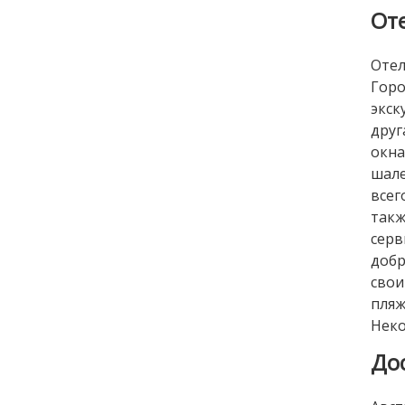
От
Отел
Гор
экск
друг
окна
шале
всег
такж
сер
доб
свои
пляж
Неко
До