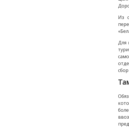
Доро
Из 
пер
«Бел
Для 
тур
сам
отде
сбор
Та
Обя
кото
боле
вво
пред