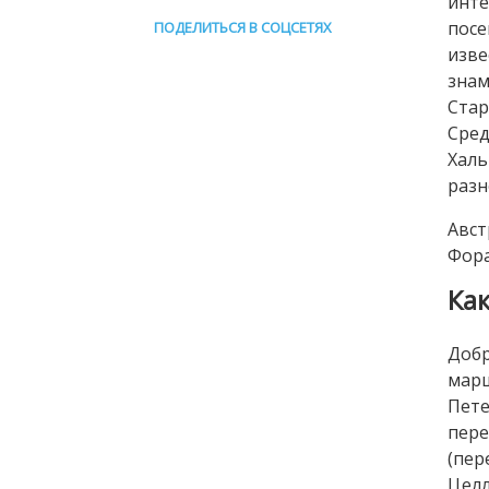
инте
посе
ПОДЕЛИТЬСЯ В СОЦСЕТЯХ
изве
знам
Ста
Сред
Халь
разн
Авст
Фора
Ка
Добр
марш
Пете
пере
(пер
Целл