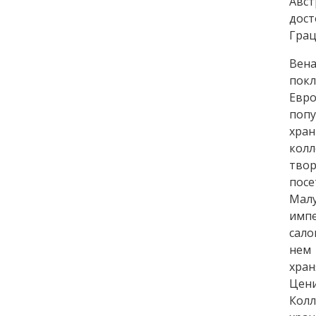
Авс
дост
Грац
Вен
покл
Евр
попу
хра
колл
твор
посе
Мал
импе
сало
нем 
хран
Цен
Колл